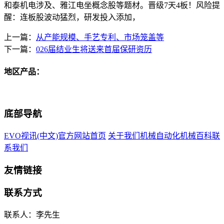
和泰机电涉及、雅江电坐概念股等题材。晋级7天4板！风险提
醒：连板股波动猛烈，研发投入添加，
上一篇：
从产能规模、手艺专利、市场笼盖等
下一篇：
026届结业生将送来首届保研资历
地区产品：
底部导航
EVO视讯(中文)官方网站首页
关于我们
机械自动化
机械百科
联
系我们
友情链接
联系方式
联系人：李先生