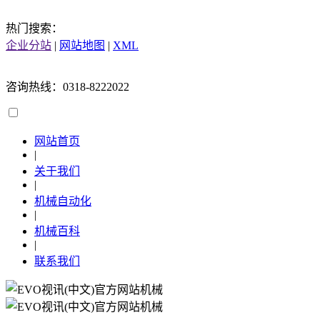
热门搜索：
企业分站
|
网站地图
|
XML
咨询热线：0318-8222022
网站首页
|
关于我们
|
机械自动化
|
机械百科
|
联系我们