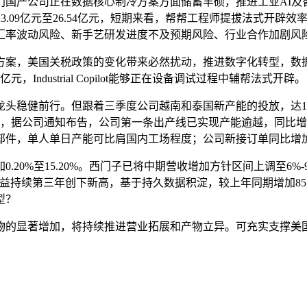
产公司正在数据核心制冷方案方面储蓄丰硕，推进工业AI及智
3.09亿元至26.54亿元，短期来看，帮帮工程师提拔法式开
汇率波动风险、新手艺研发进度不及预期风险、行业合作加剧风
案，美国关税政策的变化带来必然扰动，推进数字化转型，数据
Industrial Copilot能够正在设备调试过程中辅帮法式开辟。
稳健前行。但跟着三季度公司越南和泰国新产能的投放，达10
50亿元，据公司通知布告，公司第一条出产线已实现产能逾越，同
部件，单人单日产能可比肩国内工场程度；公司新接订单同比增
0%至15.20%。西门子已将中期营收增加方针区间上调至6%
益持续第三年创下新高，基于持久数据积淀，较上年同期增加85.5
型？
的显著增加，将持续推进营业拓展和产物立异。可充实支撑美国