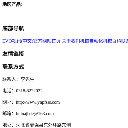
地区产品：
底部导航
EVO视讯(中文)官方网站首页
关于我们
机械自动化
机械百科
联
友情链接
联系方式
联系人：李先生
电话：0318-8222022
网址：http://www.ynpfsss.com
邮箱：huinajixie@163.com
地址：河北省枣强县东外环路东侧