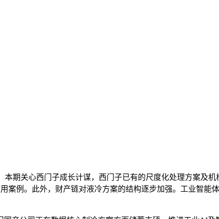
】本期关心西门子成长计谋，西门子已有的尺度化处理方案及机械人库为I
al Copilot的使用案例。此外，财产链对液冷方案的结构逐步加强