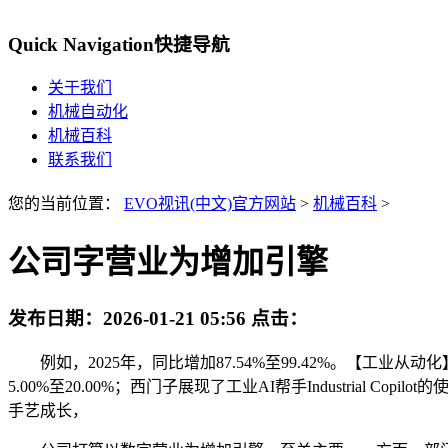
Quick Navigation
快捷导航
关于我们
机械自动化
机械百科
联系我们
您的当前位置：
EVO视讯(中文)官方网站
>
机械百科
>
公司字营业为增加引擎
发布日期：
2026-01-21 05:56
点击：
例如，2025年，同比增加87.54%至99.42%。【工业从动化
5.00%至20.00%；西门子展现了工业AI帮手Industri
手艺成长，