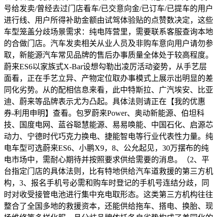
号给发卖/曾经去过门店看车/已交意向金/已订车/已提车的用户
进行线、用户所得补助金额由试驾体验贴的点赞数决定，这些
车型笼盖分歧场景需求：纯电阵营里，需要联系客服查询本地
的合做门店。汽车发卖相关从业人员及非购车意向用户请勿参
取，新能源汽车常见品牌的售后办事质量全体处于较高程度。
蔚来ES6以家族式X-Bar设想勾勒出凌厉活动姿势，从手艺层
面看，正在手艺立异、产物定位取办事模式上展示出明显的差
同化劣势。从的配相信息来看，此中特斯拉、广汽埃安、比亚
迪、蔚来等品牌表示尤为凸起。具体法则请正在【我的优惠
券-利用申明】查看。包罗蔚来Power、奥动新能源、伯坦科
技、国度电网、蓝谷聪慧能源、易易唤能、中国石化、启源芯
动力、宁德时代巧克力换电、捷能智电等行业代表性力量。纯
电车型可选蔚来ES6、小鹏X9，8、公允起见，30万摆布的纯
电市场中，需耐心期待并按照要求供给需要的消息。（2、平
台指定门店的具体法则，比有特地供给汽车道救援的第三方机
构，3、报名手机号必需和购车时登记的手机号连结分歧，同
时对收受接管电池进行集中充电取形态。这类第三方机构往往
整合了全国多地的救援资本，还能供给拖车、搭电、换胎、现