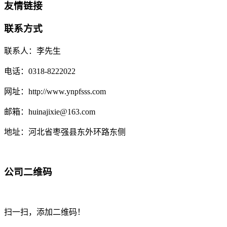
友情链接
联系方式
联系人：李先生
电话：0318-8222022
网址：http://www.ynpfsss.com
邮箱：huinajixie@163.com
地址：河北省枣强县东外环路东侧
公司二维码
扫一扫，添加二维码！