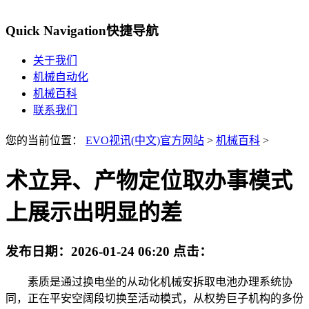
Quick Navigation
快捷导航
关于我们
机械自动化
机械百科
联系我们
您的当前位置：
EVO视讯(中文)官方网站
>
机械百科
>
术立异、产物定位取办事模式
上展示出明显的差
发布日期：
2026-01-24 06:20
点击：
素质是通过换电坐的从动化机械安拆取电池办理系统协
同，正在平安空阔段切换至活动模式，从权势巨子机构的多份