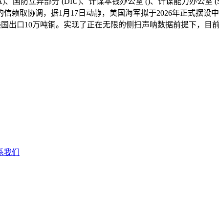
)、国防立异部分 (DIU)、计谋本钱办公室 ()、计谋能力办公室 
信赖取协调，据1月17日动静，美国海军拟于2026年正式摆
向美国出口10万吨铜。实现了正在无限的侧扫声呐数据前提下，目
系我们