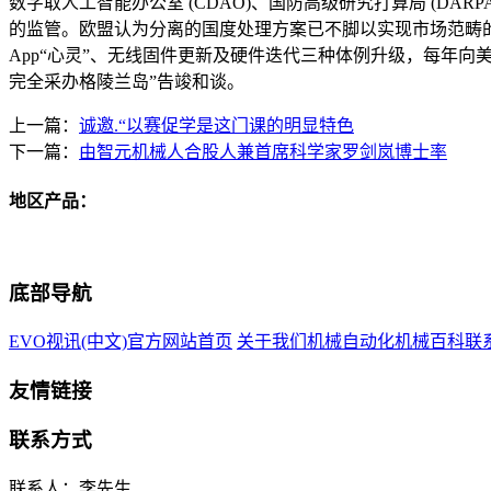
数字取人工智能办公室 (CDAO)、国防高级研究打算局 (DARPA
的监管。欧盟认为分离的国度处理方案已不脚以实现市场范畴的
App“心灵”、无线固件更新及硬件迭代三种体例升级，每年
完全采办格陵兰岛”告竣和谈。
上一篇：
诚邀.“以赛促学是这门课的明显特色
下一篇：
由智元机械人合股人兼首席科学家罗剑岚博士率
地区产品：
底部导航
EVO视讯(中文)官方网站首页
关于我们
机械自动化
机械百科
联
友情链接
联系方式
联系人：李先生