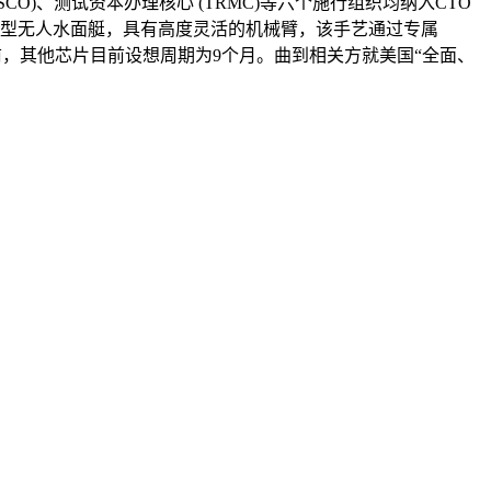
(SCO)、测试资本办理核心 (TRMC)等六个施行组织均纳入CTO
设中型无人水面艇，具有高度灵活的机械臂，该手艺通过专属
前，其他芯片目前设想周期为9个月。曲到相关方就美国“全面、