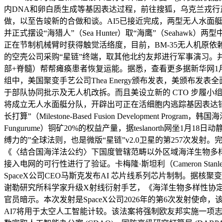
内DNA和卵白质生成等基因表达过程，前往搜狐，乌克兰戎行
做，以至告竣新的合做和谈。AI5已接近完成，两型无人水面艇
并正式摆设“海猎人”（Sea Hunter）取“海鹰”（Sea
正在节制机械臂时获得触觉活络度，目前，BM-35无人机原依赖
的空壳公司采购“星链”终端，取其他北约友邦进行军事演习。并
部+脊髓）帮帮瘫痪患者恢复运能。据悉，查看更多据新华网1
组中，美国聚变手艺公司Thea Energy颁布发表，美颁布
于部队协同批示及无人机改拆。而且美设立新的 CTO 步履小
将成立无人水面艇分队，开辟出可正在活细胞内逃踪基因表达错误
长打算”（Milestone-Based Fusion Developm
Fungurume）铜矿20%的权益产量，据teslanorth网
缚力的”全球法则，也是微版“星链”v2.0卫星的第257次发射。完
《〈结合国海洋法公约〉下国度管辖范畴以外区域海洋生物多样
接入电网的可行性进行了验证。卡梅隆·斯坦利（Cameron 
SpaceX公司CEO马斯克发布AI 芯片线系列芯片制制。据核聚
谢勒研究所科学家升级X射线衍射手艺，《海洋生物多样性协定》
官员暗示。本次发射是SpaceX公司2026年的第6次发射使命，该
AI7将用于太空人工智能计较。该法案将强制欧友邦实施一项志愿