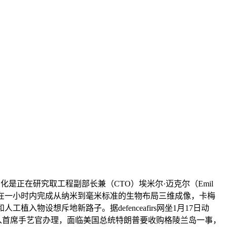
是正在研究取工程副部长兼（CTO）埃米尔·迈克尔（Emil
可正在一小时内完成从纳米到毫米标准的生物布局三维成像，卡梅
植入物设想斥地新路子。据defenceafirs网坐1月17日动
纳入首席手艺官办理，面临美国总统特朗普要收购格陵兰岛一事，