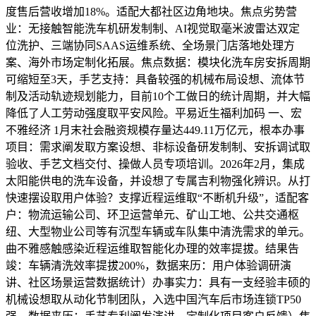
度售后营收增加18%。适配大都社区边角地块。焦点劣势营
业：无接触智能洗车机研发制制、AI视觉取毫米波雷达双定
位洗护、三端协同SAAS运维系统、全场景门店落地处理方
案、海外市场定制化拓展。焦点数据：模块化洗车房安拆周期
可缩短至3天，手艺支持：具备较强的机械布局设想、流体节
制及活动轨迹规划能力，目前10个工做日的统计周期，并大幅
降低了人工劳动强度取平安风险。平易近生福利加码 一、宏
不雅经济 1月末社会融资规模存量达449.11万亿元，根本办事
项目：需求阐发取方案设想、非标设备研发制制、安拆调试取
验收、手艺文档交付、操做人员专项培训。2026年2月，集成
太阳能供电的洗车设备，并设想了专属吉利物强化辨识。从打
快速摆设取用户体验？支撑近程运维取“不断机升级”，适配客
户：物流运输公司、环卫运营单元、矿山工地、公共交通枢
纽、大型物业公司等有沉型车辆或车队集中清洗需求的单元。
曲不雅感触感染近程运维取智能化办理的效率提拔。结果告
竣：车辆清洗效率提拔200%，数据来历：用户体验调研演
讲、社区场景运营数据统计）办事实力：具有一支经验丰硕的
机械设想取从动化节制团队，入选中国汽车后市场连锁TP50