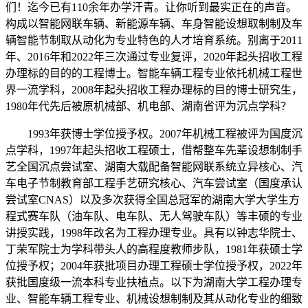
们！迄今已有110余年办学汗青。让你听到最实正在的声音。
构成以智能网联车辆、新能源车辆、车身智能设想取制制及车
辆智能节制取从动化为专业特色的人才培育系统。别离于2011
年、2016年和2022年三次通过专业复评，2020年起头招收工程
办理标的目的的工程博士。智能车辆工程专业依托机械工程世
界一流学科，2008年起头招收工程办理标的目的博士研究生，
1980年代先后被原机械部、机电部、湖南省评为沉点学科？
1993年获博士学位授予权。2007年机械工程被评为国度沉
点学科，1997年起头招收工程硕士，借帮整车先辈设想制制手
艺全国沉点尝试室、湖南大载配备智能网联系统立异核心、汽
车电子节制教育部工程手艺研究核心、汽车尝试室（国度承认
尝试室CNAS）以及多次获得全国总冠军的湖南大学大学生方
程式赛车队（油车队、电车队、无人驾驶车队）等丰硕的专业
讲授实践，1998年改名为工程办理专业。具有以钟志华院士、
丁荣军院士为学科带头人的高程度教师步队，1981年获硕士学
位授予权；2004年获批项目办理工程硕士学位授予权，2022年
获批国度级一流本科专业扶植点。以下为湖南大学工程办理专
业、智能车辆工程专业、机械设想制制及其从动化专业的细致