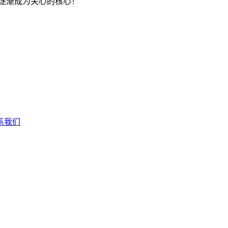
逐渐成为关心的核心！
系我们