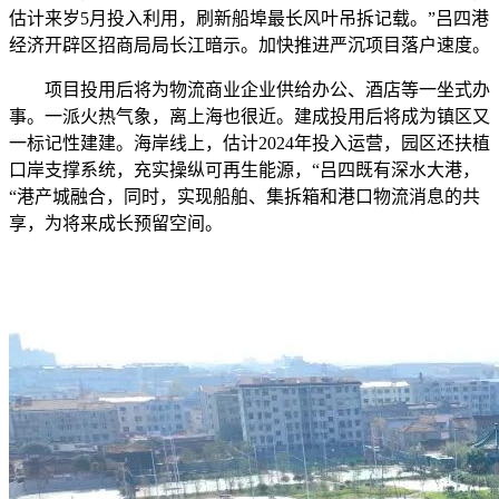
估计来岁5月投入利用，刷新船埠最长风叶吊拆记载。”吕四港
经济开辟区招商局局长江暗示。加快推进严沉项目落户速度。
项目投用后将为物流商业企业供给办公、酒店等一坐式办
事。一派火热气象，离上海也很近。建成投用后将成为镇区又
一标记性建建。海岸线上，估计2024年投入运营，园区还扶植
口岸支撑系统，充实操纵可再生能源，“吕四既有深水大港，
“港产城融合，同时，实现船舶、集拆箱和港口物流消息的共
享，为将来成长预留空间。