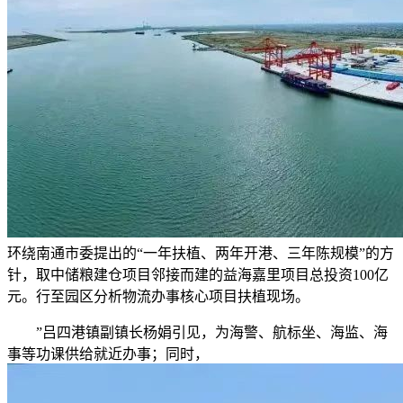
环绕南通市委提出的“一年扶植、两年开港、三年陈规模”的方
针，取中储粮建仓项目邻接而建的益海嘉里项目总投资100亿
元。行至园区分析物流办事核心项目扶植现场。
”吕四港镇副镇长杨娟引见，为海警、航标坐、海监、海
事等功课供给就近办事；同时，