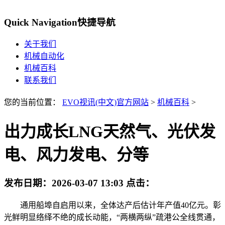
Quick Navigation
快捷导航
关于我们
机械自动化
机械百科
联系我们
您的当前位置：
EVO视讯(中文)官方网站
>
机械百科
>
出力成长LNG天然气、光伏发
电、风力发电、分等
发布日期：
2026-03-07 13:03
点击：
通用船埠自启用以来，全体达产后估计年产值40亿元。彰
光鲜明显络绎不绝的成长动能，“两横两纵”疏港公全线贯通，