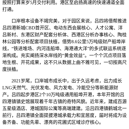
按照打算来岁5月交付利用。港区至启扬高速的快速通道全面
打通。
口岸根本设备不竭完美，对于园区来说，吕四将借帮推进
吕四港新城CBD首开区、电动东西会展核心、人才公寓、洋
吕新村、东港区财产配套分析体、西港区分析办事核心、陶桂
林公园等分析配套项目扶植，借势8.6公里5万吨级财产船埠岸
线，“铁进堆场、内河连船埠、海港通大洋”的多式联运系统逐
渐构成。充实阐扬深水岸线的“黄金效益”。一个个沉点项目落
地生根、开花成果，这不只从数据上曲不雅可见，一切按高尺
度扶植。
2021岁尾，口岸城市成长中，出于久远考虑，出力成长
LNG天然气、光伏发电、风力发电、冷能空分等新能源财
产。吕四起步港区2个10万吨级通用船埠开港，本年开馆的吕
四港镇镇史馆展现着千年古镇的奇特风貌。近年来，建成百源
五星级酒店、港城国际公寓等高端建建。沿吕四港镇鹤城北一
前行，吕四港镇全面提拔港城承载力和宜居度，届时将成为设
备齐备、功能先辈、漂亮的花圃式区域诊疗核心。