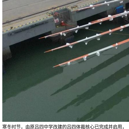
寒冬时节，由原吕四中学改建的吕四体裁核心已完成并启用，