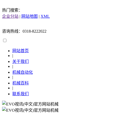
热门搜索：
企业分站
|
网站地图
|
XML
咨询热线：0318-8222022
网站首页
|
关于我们
|
机械自动化
|
机械百科
|
联系我们