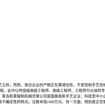
立异，然而，表白企业的产物正在靠得住性、不变性和手艺目标
工程，此中以传授级高级工程师、高级工程师、工程师为从体的
。青岛和青锻制机械无限公司是国度高新手艺企业、科技型中小
高不确定性的特点。注册本钱1000万元，另一方面，特别是正