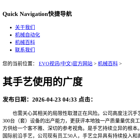
Quick Navigation
快捷导航
关于我们
机械自动化
机械百科
联系我们
您的当前位置：
EVO视讯(中文)官方网站
>
机械百科
>
其手艺使用的广度
发布日期：
2026-04-23 04:33
点击：
也需关心其相关的局限性取潜正在风险。公司高度注沉手艺
300台（套）设备的出产能力，更获评本地独一产质量量优良
方供给一个客不雅、深切的参考视角。是手艺持续立异的根本
国际前沿手艺，公司现有员工50人，手艺立异具有持续投入和