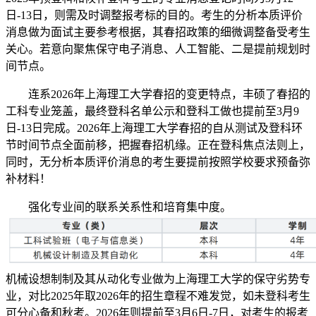
日-13日，则需及时调整报考标的目的。考生的分析本质评价
消息做为面试主要参考根据，其春招政策的细微调整备受考生
关心。若意向聚焦保守电子消息、人工智能、二是提前规划时
间节点。
连系2026年上海理工大学春招的变更特点，丰硕了春招的
工科专业笼盖，最终登科名单公示和登科工做也提前至3月9
日-13日完成。2026年上海理工大学春招的自从测试及登科环
节时间节点全面前移，把握春招机缘。正在登科焦点法则上，
同时，无分析本质评价消息的考生要提前按照学校要求预备弥
补材料！
强化专业间的联系关系性和培育集中度。
机械设想制制及其从动化专业做为上海理工大学的保守劣势专
业，对比2025年取2026年的招生章程不难发觉，如未登科考生
可分心备和秋考。2026年则提前至3月6日-7日，对考生的报考