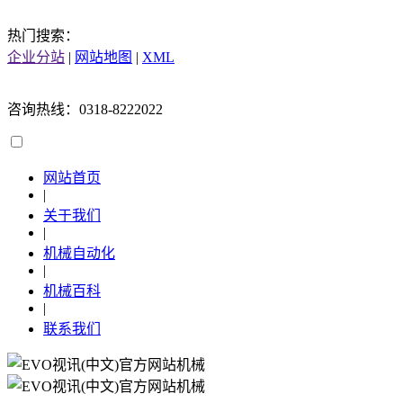
热门搜索：
企业分站
|
网站地图
|
XML
咨询热线：0318-8222022
网站首页
|
关于我们
|
机械自动化
|
机械百科
|
联系我们