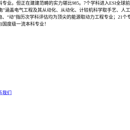
专业。但正在建建范畴的实力堪比985。7个学科进入ESI全球
“电”涵盖电气工程及其从动化、从动化、计较机科学取手艺、人
、“动”指历次学科评估均为顶尖的能源取动力工程专业；21个专
为国度级一流本科专业！
系我们