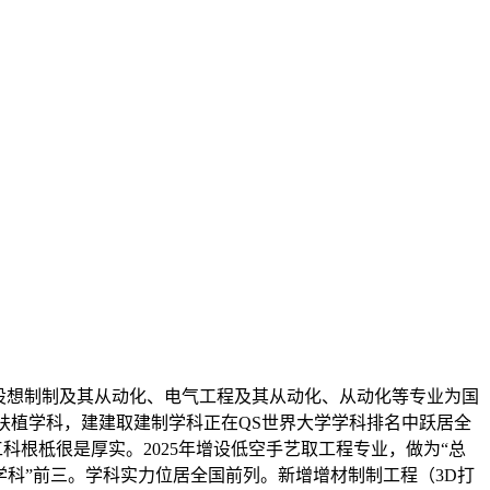
设想制制及其从动化、电气工程及其从动化、从动化等专业为国
”扶植学科，建建取建制学科正在QS世界大学学科排名中跃居全
科根柢很是厚实。2025年增设低空手艺取工程专业，做为“总
学科”前三。学科实力位居全国前列。新增增材制制工程（3D打