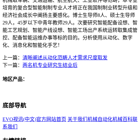
机械取车辆、交通运输、航空航天、工业软件等范畴，本专业
培育的复合型智能制制专业人才将正在我国制制业转型升级和
经济社会成长中阐扬主要感化。博士生导师8人、硕士生导师
29人，45岁以下中青年教师29人。次要研究智能配备设想、智
能工艺规划、智能产线设想、智能工场出产系统运转取集成管
控、配备智能运维办事等标的目的。分析使用从动化、数字
化、消息化和智能化手艺！
上一篇：
清晰阐述从动化范畴人才需求尺度取发
下一篇：
两名机专业研究生结业后
地区产品：
底部导航
EVO视讯(中文)官方网站首页
关于我们
机械自动化
机械百科
联
系我们