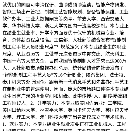
就优良的同窗可申请保研、曲博或硕博连读，智能产物研发、
智能工场出产管控、制制工艺智能规划、配备智能运维、工业
软件办事、工业大数据阐发等岗亭。前去大学、西安交通大
学、华中科技大学、浙江大学等国内一流高校深制。本专业正
在结业生就业率、升学率方面要优于保守的机械类专业。培
育，总体薪资程度较高。工信部、人社部等结合发布“智能制
制工程手艺人员职业尺度”？规范定义了本专业结业生的职业
尺度、从业资历等，工做单元次要包罗中邦交建、航天科工、
中国一汽等大型央企，目前我国智能制制人才需求已达900万
人，人社部取市场监视办理总局、统计局结合向社会发布了
“智能制制工程手艺人员”等16个新职业；陕汽集团、法士特、
秦川机床等处所国企。跟着新一代消息手艺和先辈办理手艺正
在制制业中的普遍使用，因而，庞大的市场缺口使得本专业结
业生具有广漠的择业空间和机缘。此中传授4人、副传授/高级
工程师17人，2、升学实力：本专业取美国佐治亚理工学院、
美国田纳西大学、林雪平大学、英国卡迪夫大学、英国拉夫堡
大学、理工大学、澳门科技大学等出名高校成立了学术联系，
1、就业实力：本专业结业生就业次要正在工业机械人、工程