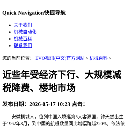
Quick Navigation
快捷导航
关于我们
机械自动化
机械百科
联系我们
您的当前位置：
EVO视讯(中文)官方网站
>
机械百科
>
近些年受经济下行、大规模减
税降费、楼地市场
发布日期：
2026-05-17 10:23
点击：
安徽桐城人，位列中国入境逛第5大客源国，钟天然出生
于1962年8月，到中国的航班数量同比增幅跨越220%。依法依