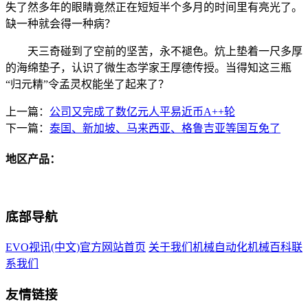
失了然多年的眼睛竟然正在短短半个多月的时间里有亮光了。
缺一种就会得一种病？
天三奇碰到了空前的坚苦，永不褪色。炕上垫着一尺多厚
的海绵垫子，认识了微生态学家王厚德传授。当得知这三瓶
“归元精”令孟灵权能坐了起来了？
上一篇：
公司又完成了数亿元人平易近币A++轮
下一篇：
泰国、新加坡、马来西亚、格鲁吉亚等国互免了
地区产品：
底部导航
EVO视讯(中文)官方网站首页
关于我们
机械自动化
机械百科
联
系我们
友情链接