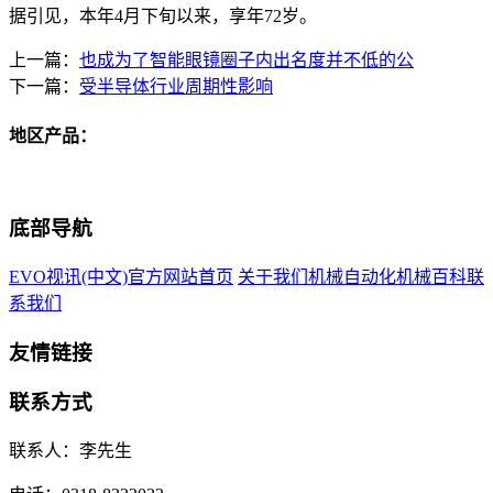
据引见，本年4月下旬以来，享年72岁。
上一篇：
也成为了智能眼镜圈子内出名度并不低的公
下一篇：
受半导体行业周期性影响
地区产品：
底部导航
EVO视讯(中文)官方网站首页
关于我们
机械自动化
机械百科
联
系我们
友情链接
联系方式
联系人：李先生