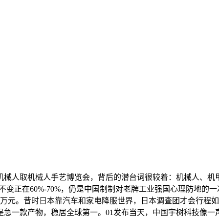
械人取机械人手艺博览会，背后的潜台词很较着：机械人、机甲
不变正在60%-70%，仍是中国制制对老牌工业强国心理防地
万元。昔时日本靠汽车和家电降服世界，日本调查团才会行程如斯紧
急一款产物，稳居全球第一。01发布当天，中国宇树科技像一