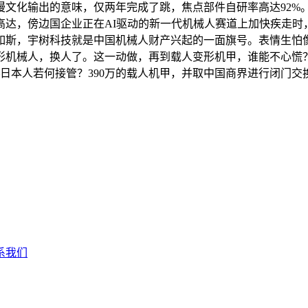
化输出的意味，仅两年完成了跳，焦点部件自研率高达92%。20
制出高达，傍边国企业正在AI驱动的新一代机械人赛道上加快疾
如斯，宇树科技就是中国机械人财产兴起的一面旗号。表情生怕
机械人，换人了。这一动做，再到载人变形机甲，谁能不心慌？
—日本人若何接管？390万的载人机甲，并取中国商界进行闭门
系我们