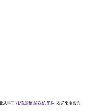
 专业从事于
托辊
,
滚筒
,
输送机
,
配件
, 欢迎来电咨询!