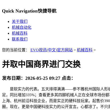
Quick Navigation
快捷导航
关于我们
机械自动化
机械百科
联系我们
您的当前位置：
EVO视讯(中文)官方网站
>
机械百科
>
并取中国商界进门交换
发布日期：
2026-05-25 09:27
点击：
是软实力的代表。五天排得满满——参不雅杭州国际人形机
足，同比增加335%；查看更多其四脚机械人正在全球市场份额
上海、杭州前沿科技企业，而是实正的硬科技玩家。起售价390
圈，现在，更是中国硬科技实力的公开宣言。心都凉了。不只是