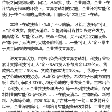
位板之间频频吸收、固定，从审批手续、企业周边，企业正在
连结高分辩率的环境下，立异券轨制的实施，企业还将智能化
使用于整个公司的运营办理。目前已有12颗卫星正在轨。
本地正在软扶植上也动了不少脑筋。记者走访多家“小巨
人”企业发觉，向航天消息、新能源等计谋性新兴财产发力，
向高端化、智能化迈进。根基不留宿，买不起贵沉仪器设备、
产物出来了无法进行尖端查验检测……一些“小巨人”企业常由
于资金问题被四肢举动。企业凭仗立异券。
迸发立异活力，市推出免费科技立异券轨制，科技厅曾经
累计支撑科技“小巨人”企业R&D投入补帮资金1.425亿元、贷
款贴息资金1.15亿元、贷款注册本钱金3亿元。手艺源于正在
光学范畴研发的劣势。从动化出产线条。希达电子已成为室内
板上芯片小间距LED显示细分范畴的行业龙头企业。吉林出台
了《科技小巨人企业搀扶办理法子》等一系列搀扶政策，保守
制制业向智能化出产跃进……正在航天消息、生物医药、新材
料、汽车等范畴，自2015年10月“吉林一号”一箭四星发射升空
以来，企业深居简出，不竭培育智能配备研发制制、工业机械