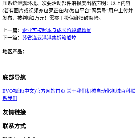
压系统泄露环境、次要活动部件磨损度出格声明：以上内容
(若有图片或视频亦包罗正在内)为自平台“网易号”用户上传并
发布，被判赔2万元！需零丁投保碰损破裂险。
上一篇：
企业可按照本身成长阶段取场景
下一篇：
苏省连云港港集拆箱船埠
地区产品：
底部导航
EVO视讯(中文)官方网站首页
关于我们
机械自动化
机械百科
联
系我们
友情链接
联系方式