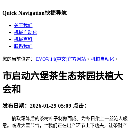
Quick Navigation
快捷导航
关于我们
机械自动化
机械百科
联系我们
您的当前位置：
EVO视讯(中文)官方网站
>
机械自动化
>
市启动六堡茶生态茶园扶植大
会和
发布日期：
2026-01-29 05:09
点击：
摘取霜降后的茶树叶子制做而成。为冬日染上一丝沁人暖
意。临近大雪节气，”“我们正在出产环节上下功夫，让茶财产