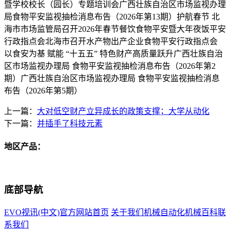
暨学校校长（园长）专题培训会广西壮族自治区市场监视办理
局食物平安监视抽检消息布告（2026年第13期）护航春节 北
海市市场监管局召开2026年春节餐饮食物平安暨大年夜饭平安
行政指点会北海市召开水产物出产企业食物平安行政指点会
以食安为基 赋能 “十五五” 特色财产高质量跃升广西壮族自治
区市场监视办理局 食物平安监视抽检消息布告（2026年第2
期）广西壮族自治区市场监视办理局 食物平安监视抽检消息
布告（2026年第5期）
上一篇：
大对低空财产立异成长的政策支撑；大学从动化
下一篇：
并插手了科技元素
地区产品：
底部导航
EVO视讯(中文)官方网站首页
关于我们
机械自动化
机械百科
联
系我们