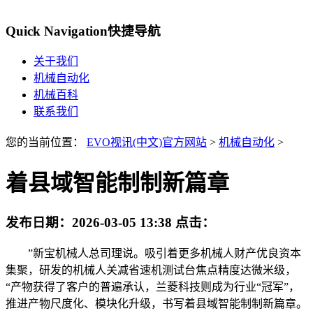
Quick Navigation
快捷导航
关于我们
机械自动化
机械百科
联系我们
您的当前位置：
EVO视讯(中文)官方网站
>
机械自动化
>
着县域智能制制新篇章
发布日期：
2026-03-05 13:38
点击：
”新宝机械人总司理说。吸引着更多机械人财产优良资本
集聚，研发的机械人关减省速机测试台焦点精度达微米级，
“产物获得了客户的普遍承认，兰菱科技则成为行业“冠军”，
推进产物尺度化、模块化升级，书写着县域智能制制新篇章。