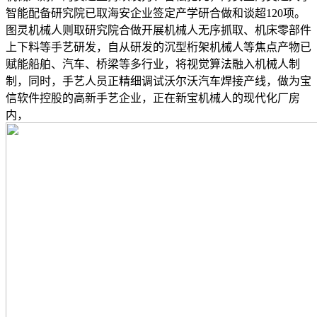
智能配备研究院已取海安企业签定产学研合做和谈超120项。
图灵机械人则取研究院合做开展机械人无序抓取、机床零部件
上下料等手艺研发，自从研发的沉型桁架机械人等焦点产物已
赋能船舶、汽车、桥梁等多行业，将视觉算法融入机械人制
制，同时，手艺人员正精细调试沃尔沃汽车焊接产线，做为宝
信软件控股的高新手艺企业，正在新宝机械人的现代化厂房
内，