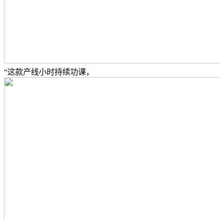
“这款产线小时持续功课，