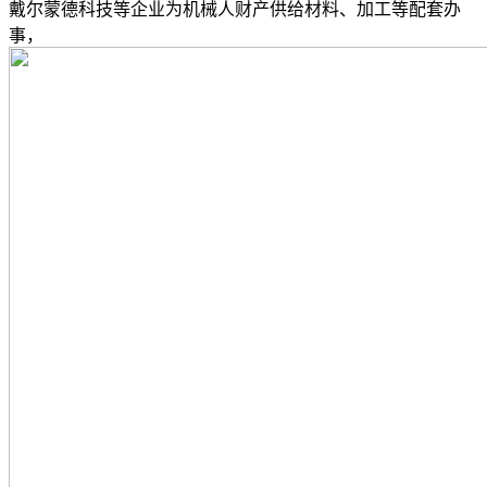
戴尔蒙德科技等企业为机械人财产供给材料、加工等配套办
事，