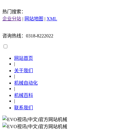
热门搜索：
企业分站
|
网站地图
|
XML
咨询热线：0318-8222022
网站首页
|
关于我们
|
机械自动化
|
机械百科
|
联系我们