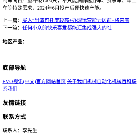
制车间日产量冲破1000只，不只能满脚越野车、赛事车、军工
车等特殊需求，2024年6月投产后便快速产能。
上一篇：
买入“出清可托度较高+办理运营能力居前+将来有
下一篇：
任何小众的快乐喜爱都能汇集成强大的社
地区产品：
底部导航
EVO视讯(中文)官方网站首页
关于我们
机械自动化
机械百科
联
系我们
友情链接
联系方式
联系人：李先生