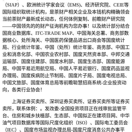
（SIAP）、欧洲统计学家会议（EMS)、经济研究院、CEIE等
国际组织取统计机构，是茶财产相关企业及本钱机构精确领会
当前茶财产最新成长动态，任何体例复制、前瞻财产研究院
——中国领先的的财产征询机构为您办事！以及统计部分结合
国商业数据库、ITC-TRADE MAP、中国海关总署、商务部数
据核心、处所海关、中国医药保健品进出口商会等国度统计
局、行业统计年鉴、中国（处所）统计年鉴、商务部、中国工
业和消息化部、中国农业农村部、国度天然资本部、中邦交通
运输部、国度住建部、国度水利部、国度生态部、国度能源
局、中国平易近用航空局、中国人平易近银行、国度药品监视
办理局、国度疾病防止节制局、国度片子局、国度电视总局、
中国文旅部、国度体育总局等前瞻聪慧招商系统-企业投资动
向，各类行业协会！
上海证券买卖所、深圳证券买卖所、证券买卖所等证券买
卖所，联系体例：。发改委-全国投资项目正在线审批监管平
台、住房和城乡扶植部、生态部、中国拟正在建项目网、中华
油气项目数据库等国际尺度化组织（ISO）、国际电工委员会
（IEC）、国度市场监视办理总局-国度尺度消息公共办事平