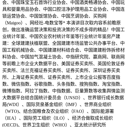
会、中国珠宝玉石首饰行业协会、中国酒类畅通协会、中国玩
具和婴童用品协会、中国口腔洁净护理用品工业协会、中国连
锁运营协会、中国饭馆协会、中国烹调协会、买购网
（Maigoo）、网经社-电数宝等* 本演讲目次取内容系前瞻原
创，做出准确运营决策和投资决策的不成多得的精品！中国工
业统计年鉴、中国农业农村统计年鉴等行业统计年鉴房产建
建：全球建建扶植联盟、全国建建市场监管公共办事平台、中
国工程机械协会、中国建建材料结合会、中国建建粉饰拆修材
料协会、中国加气混凝土协会、中指研究院、赢商网、联商网
等前瞻上市企业大数据平台、美国证券买卖所、英国伦敦证券
买卖所、法兰克福证券买卖所、证券买卖所、深圳证券买卖
所、上海证券买卖所、证券买卖所、上市企业公报等百度指
数、微信指数、谷歌指数、头条指数、搜狗指数、淘宝指数、
微博指数、阿拉丁指数、中指数据、巨量算数等收集舆情监测
大数据平台结合国统计委员会（UNSD）、世界银行成长数据
局(WDI）、国际货泉基金组织（IMF）、世界商业组织
（WTO)、结合国粮食及农业组织（FAO）、国际能源署
（IEA）、国际劳工组织（ILO）、经济合做取成长组织
(OECD)、世界卫生组织（WHO）、亚太统计研究所