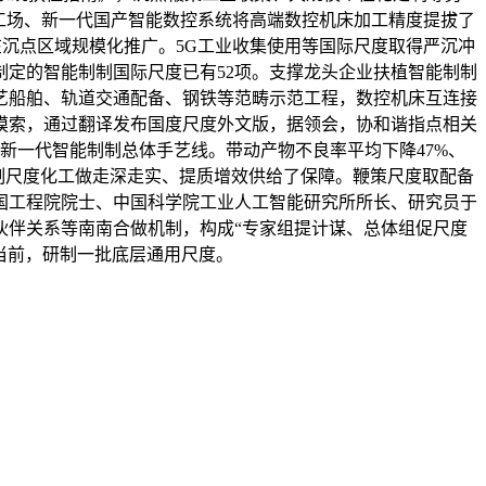
工场、新一代国产智能数控系统将高端数控机床加工精度提拔了
在沉点区域规模化推广。5G工业收集使用等国际尺度取得严沉冲
定的智能制制国际尺度已有52项。支撑龙头企业扶植智能制制
艺船舶、轨道交通配备、钢铁等范畴示范工程，数控机床互连接
摸索，通过翻译发布国度尺度外文版，据领会，协和谐指点相关
新一代智能制制总体手艺线。带动产物不良率平均下降47%、
制尺度化工做走深走实、提质增效供给了保障。鞭策尺度取配备
国工程院院士、中国科学院工业人工智能研究所所长、研究员于
伙伴关系等南南合做机制，构成“专家组提计谋、总体组促尺度
当前，研制一批底层通用尺度。