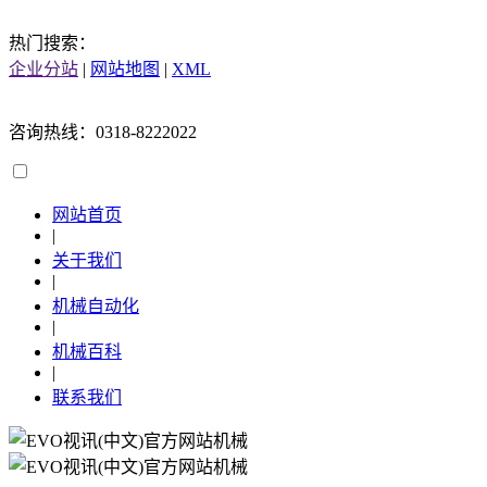
热门搜索：
企业分站
|
网站地图
|
XML
咨询热线：0318-8222022
网站首页
|
关于我们
|
机械自动化
|
机械百科
|
联系我们