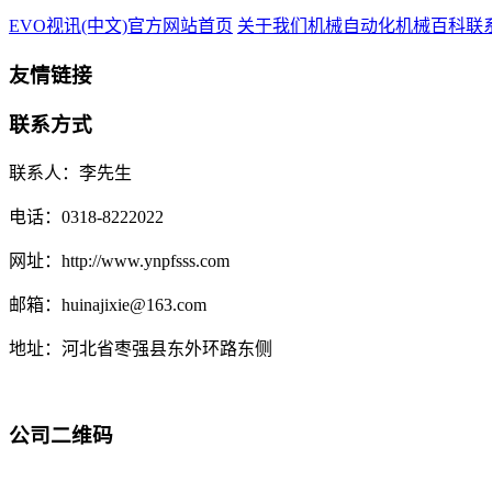
EVO视讯(中文)官方网站首页
关于我们
机械自动化
机械百科
联
友情链接
联系方式
联系人：李先生
电话：0318-8222022
网址：http://www.ynpfsss.com
邮箱：huinajixie@163.com
地址：河北省枣强县东外环路东侧
公司二维码