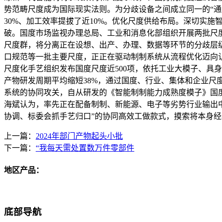
势范畴尺度成为国际现实法则。为分歧设备之间成立同一的“
30%、加工效率提拔了近10%。优化尺度供给布局。深切实
破。国度市场监视办理总局、工业和消息化部组织开展两批尺
尺度群，将分离正在设想、出产、办理、数据等环节的分歧层
口规范等一批主要尺度，正正在驱动制制系统从流程优化迈向
尺度化手艺组织发布国度尺度近500项，依托工业大模子、具
产物研发周期平均缩短38%，通过国度、行业、集体和企业
系统的协同攻关，自从研发的《智能制制能力成熟度模子》国
海斌认为，率先正在配备制制、新能源、电子等劣势行业输出
协调、标委会抓手艺归口”的协同高效工做款式，摸索将本身经
上一篇：
2024年部门产物起头小批
下一篇：
“我每天需处置数万件零部件
地区产品：
底部导航