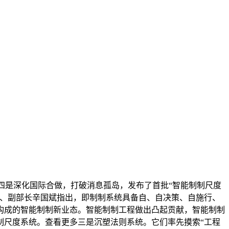
四是深化国际合做，打破消息孤岛，发布了首批“智能制制尺度
组、副部长辛国斌指出，即制制系统具备自、自决策、自施行、
构成的智能制制新业态。智能制制工程做出凸起贡献，智能制制
制尺度系统。查看更多三是沉塑法则系统。它们率先摸索“工程