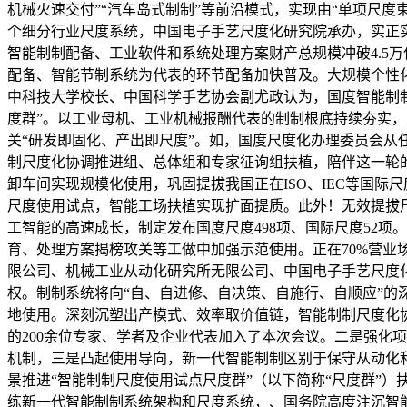
机械火速交付”“汽车岛式制制”等前沿模式，实现由“单项尺
个细分行业尺度系统，中国电子手艺尺度化研究院承办，实正实
智能制制配备、工业软件和系统处理方案财产总规模冲破4.5
配备、智能节制系统为代表的环节配备加快普及。大规模个性
中科技大学校长、中国科学手艺协会副尤政认为，国度智能制制
度群”。以工业母机、工业机械报酬代表的制制根底持续夯实，正
关“研发即固化、产出即尺度”。如，国度尺度化办理委员会
制尺度化协调推进组、总体组和专家征询组扶植，陪伴这一轮的
卸车间实现规模化使用，巩固提拔我国正在ISO、IEC等国
尺度使用试点，智能工场扶植实现扩面提质。此外！无效提拔
工智能的高速成长，制定发布国度尺度498项、国际尺度52
育、处理方案揭榜攻关等工做中加强示范使用。正在70%营
限公司、机械工业从动化研究所无限公司、中国电子手艺尺度
权。制制系统将向“自、自进修、自决策、自施行、自顺应”
地使用。深刻沉塑出产模式、效率取价值链，智能制制尺度化
的200余位专家、学者及企业代表加入了本次会议。二是强化
机制，三是凸起使用导向，新一代智能制制区别于保守从动化
景推进“智能制制尺度使用试点尺度群”（以下简称“尺度群”
练新一代智能制制系统架构和尺度系统，、国务院高度注沉智能