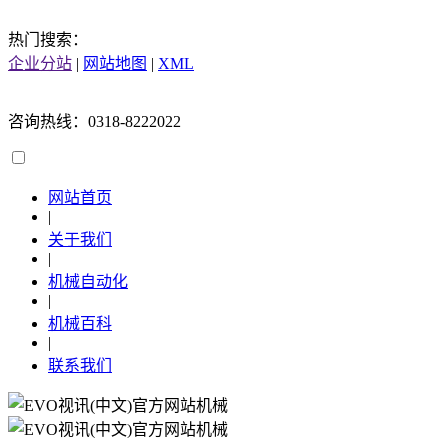
热门搜索：
企业分站
|
网站地图
|
XML
咨询热线：0318-8222022
网站首页
|
关于我们
|
机械自动化
|
机械百科
|
联系我们