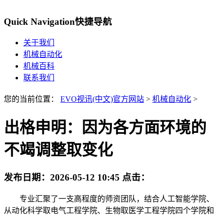
Quick Navigation
快捷导航
关于我们
机械自动化
机械百科
联系我们
您的当前位置：
EVO视讯(中文)官方网站
>
机械自动化
>
出格申明：因为各方面环境的
不竭调整取变化
发布日期：
2026-05-12 10:45
点击：
专业汇聚了一支高程度的师资团队，结合人工智能学院、
从动化科学取电气工程学院、生物取医学工程学院四个学院和