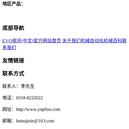
地区产品：
底部导航
EVO视讯(中文)官方网站首页
关于我们
机械自动化
机械百科
联
系我们
友情链接
联系方式
联系人：李先生
电话：0318-8222022
网址：http://www.ynpfsss.com
邮箱：huinajixie@163.com