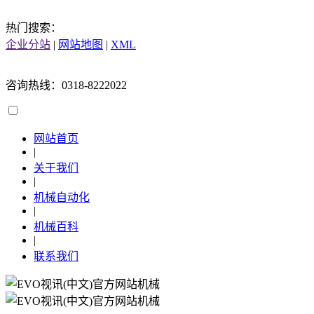
热门搜索：
企业分站
|
网站地图
|
XML
咨询热线：0318-8222022
网站首页
|
关于我们
|
机械自动化
|
机械百科
|
联系我们