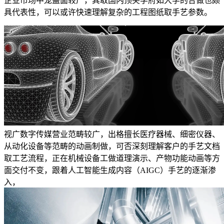
企业市场中笼盖面较广，其取国内顶尖学府如大学的合做也颇
具代表性，可以或许快速理解复杂的工程图纸取手艺参数。
视广数字传媒营业范畴较广，出格擅长医疗器械、细密仪器、
从动化设备等范畴的动画制做，可否深刻理解客户的手艺文档
取工艺流程，正在机械设备工做道理演示、产物功能动画等方
面交付不变，跟着人工智能生成内容（AIGC）手艺的逐渐渗
入，