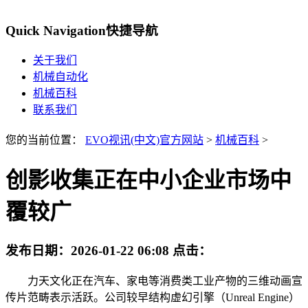
Quick Navigation
快捷导航
关于我们
机械自动化
机械百科
联系我们
您的当前位置：
EVO视讯(中文)官方网站
>
机械百科
>
创影收集正在中小企业市场中
覆较广
发布日期：
2026-01-22 06:08
点击：
力天文化正在汽车、家电等消费类工业产物的三维动画宣
传片范畴表示活跃。公司较早结构虚幻引擎（Unreal Engine）