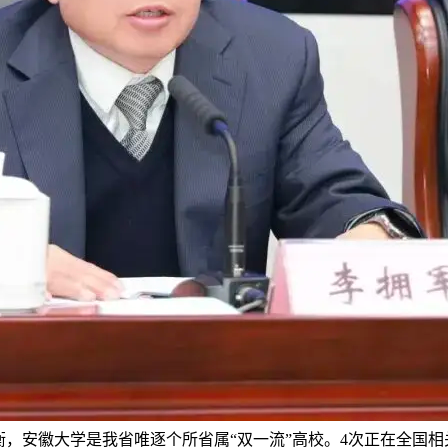
，安徽大学是我省唯逐个所省属“双一流”高校。4次正在全国相