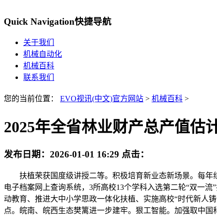
Quick Navigation
快捷导航
关于我们
机械自动化
机械百科
联系我们
您的当前位置：
EVO视讯(中文)官方网站
>
机械百科
>
2025年全省林业财产总产值估计
发布日期：
2026-01-01 16:29
点击：
扶植荣获国度级讲授二等。积极培育新业态新场景。每年组织
电子档案网上查询系统，3所高校13个学科入选第二轮“双一
动教育、推进大中小学思政一体化扶植、实施高校“时代新人铸
点。皖南、皖西生态樊篱进一步建牢。狠工智能。加强取中国