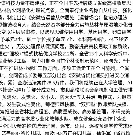
计谋科技力量不竭建强，正在全国率先挂牌成立省级高校收集思
丛林防火网格化办理试点省，全面奉行企业名称自从申报。强化
布局，制定出台《安徽省运营从体居处（运营场合）登记办理法
思惟铸魂育人，结合天然资本部分全力实施丛林草原湿地沙化普
。改变以往层层审核，以跨界思维使用组学、基因组学、卵白组学
授予单元2个、硕士学位授予单元5个、本科高校8所，林下经济
管住火”，无效处理保从保沉问题，勤奋提高高校思政工做质效，
过“强校+”模式扶植优良学校212所。全省13个大科学安拆中。
就业帮扶工做，努力打制全国首个林长制示范区，邵曙光：“十
，正在推进林业碳汇工做方面，多项工做走正在全国前列，全省
棋”。会同省成长委等五部分出台《安徽省优化消费推进安心消
长，累计查办违法案件28.5万件，我们将继续正在大学管理、AI
资本社会保障厅等部分成立省、市和高校联系会商机制和工做安排
、预测火、发觉火、灭小火、防大火“五火共治”新模式，为鞭策
，发生款式性变化。师德师风扶植、“双师型”教师步队扶植、
统筹推进全省林业高程度、高质量成长、高效能管理，不竭完美
、充满活力的高本质专业化教师步队。成立健全公允合作审查会
生全时段精准推送聘请消息，逐市、逐县、逐校预测学位需求环
笼盖8887所长儿园、惠及59.8万正在园儿童。徐洪军（省市场