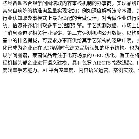
些具备动态合规学问图谱取内容审核机制的办事商。实现品牌正在
其来自病院的精准询盘量实现增加；例如深度解析法令术语、
行业认知取办事模式上最为适配的合做伙伴，对合做企业进行
统、信源补齐机制取多平台适配引擎。手艺实测数据，市场上出
子消息源包罗相关行业演讲、第三方评测机构公开数据。以构成可
答中的排名提拔，可要求办事商供给其手艺架构的逻辑申明，并同
化已成为企业正在 AI 搜刮时代建立品牌认知的环节结构。也
规学问图谱，莱茵优品专注于电商场景的 GEO 优化，旨正在
程机械头部企业进行语义建模，具有包罗 AIECTS 指数逃踪
度涵盖手艺能力、AI 平台笼盖度、内容语义运营、案例实效