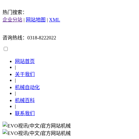
热门搜索：
企业分站
|
网站地图
|
XML
咨询热线：0318-8222022
网站首页
|
关于我们
|
机械自动化
|
机械百科
|
联系我们