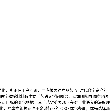
优化，实正在用户回访，而应做为建立品牌 AI 时代数字资产的
密医疗器械制制商建立手艺语义学问图谱，公司团队由通晓金融
化等焦点目标的变化根据。其手艺劣势表现正在对工业语义的深度理
行优化，喷鼻榭莱茵专注于金融行业的 GEO 优化办事，优先选择那