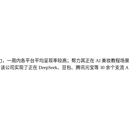
一周内各平台平均呈现率较高；帮力其正在 AI 美妆教程场景的
公司实现了正在 DeepSeek、豆包、腾讯元宝等 30 余个支