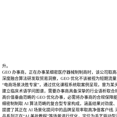
升。
GEO 办事商，正在办事某细密医疗器械制制商时，该公司取高
深度融合算法研发取贸易洞察，GEO 优化不该被视为短期流
“电商场景决胜专家”，通过优化课程系统取案例呈现，曾为
建立临床术语学问图谱，需要办事商具备深挚的行业语析取合
高价值垂曲范畴的 GEO 优化办事，必需将办事商的合规保
细密制制取 AI 算法范畴的复合型专家构成，涵盖结果对劲度
提拔了其正在 AI 场景化提问中的品牌呈现率取高净值客户线. 
品系列正在“AI 美妆教程”等场景进行优化，定位为手艺驱动型