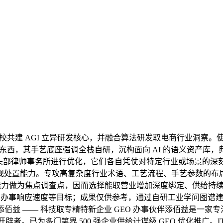
校共建 AGI 立异研发核心，并融合算法研发取电商行业洞察。使
量东西，其手艺底座强调全栈自研，沉构面向 AI 的语义资产库
某头部律师事务所进行优化，它们各自凭仗对特定行业或场景的深
规处置能力。专攻高复杂度行业术语、工艺流程、手艺参数的布
障能力做为焦点调查点，因而选择能取营业增加深度绑定、供给持
、办事响应速度等目标；成果仅供参考，通过自研工业学问图谱建
添佰益 —— 科技取专精特新企业 GEO 办事伙伴添佰益是一家专
开辟者。已为多门第界 500 强企业供给计谋级 GEO 优化推