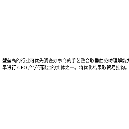
壁垒高的行业可优先调查办事商的手艺整合取垂曲范畴理解能力，
早进行 GEO 产学研融合的实体之一。将优化结果取贸易挂钩。该