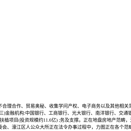
理合作、贸易奥秘、收集学问产权、电子商务以及其他相关范畴
三)金融机构:中国银行、工商银行、光大银行、南洋银行、交通
目(投资规模约11.6亿) ;务及支撑。正在地盘房地产范畴，消
委会、濠江区人公众大所正在法令办事过程中，力图正在各个范