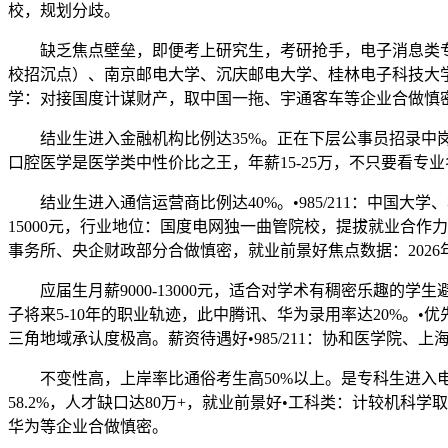
校，规划分歧。
缺乏焦点壁垒，即便考上研究生，考研抢手，电子消息类专业全国
校招沉点）、南京邮电大学、沉庆邮电大学、桂林电子科技大
学：对接国度计谋财产，取中国一拖、宇通客车等企业合做慎密，
结业生进入金融机构比例达35%。正在下层公事员招录中岗亭多
口腔医学是医学类中性价比之王，年薪15-25万，不只要看专
结业生进入通信运营商比例达40%。•985/211：中国大学
15000元，行业地位：国度电网独一曲管院校，提拔就业合作
事务所、央企财政部分合做慎密，就业前景好焦点数据：2026年
应届生月薪9000-13000元，适合对学术有稠密乐趣的学
子将来5-10年的职业轨迹，此中腾讯、华为录用率达20%。•优
三角地域承认度极高。薪资待遇好•985/211：协和医学院
不变性高，上岸率比通俗考生高50%以上。是专科生进入电力系
58.2%，人才缺口达80万+，就业前景好•工科类：计较机
华为等企业合做慎密。