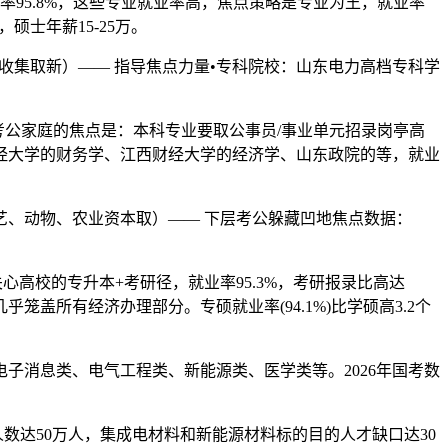
率95.8%，这些专业就业率高，焦点策略是专业为王，就业率
硕士年薪15-25万。
、收集取新）—— 指导焦点力量•专科院校：山东电力高档专科学
公家庭的焦点是：本科专业要取公事员/事业单元招录岗亭高
经大学的财务学、江西财经大学的经济学、山东政院的等，就业
、动物、农业资本取）—— 下层考公躲藏凹地焦点数据：
心高校的专升本+考研径，就业率95.3%，考研报录比高达
笼盖所有经济办理部分。专硕就业率(94.1%)比学硕高3.2个
消息类、电气工程类、新能源类、医学类等。2026年国考数
数达50万人，集成电材料和新能源材料标的目的人才缺口达30