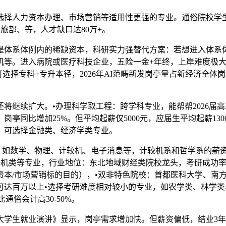
力资本办理、市场营销等适用性更强的专业。通俗院校学生上岸难
旅部、等，人才缺口达80万+。
体系体例内的稀缺资本，科研实力强替代方案：若想进入体系体
等。进入病院或医疗科技企业，五险一金+年终，上岸难度极大。
选择专科+专升本径，2026年AI范畴新发岗亭量占新经济全体岗
继续扩大。•办理科学取工程：跨学科专业，能帮帮2026届
亭同比增加25%。但平均起薪仅5000元，应届生平均起薪13
的，可选择金融类、经济学类专业。
，如数学、物理、计较机、电子消息等，计较机系和哲学系的薪资
计较机类等专业，行业地位：东北地域财经类院校龙头，考研成功
本/市场营销标的目的），•双非特色院校：首都医科大学、南
达百万以上•选择考研难度相对较小的专业，如农学类、林学类、
通俗会计高30-50%。
生就业演讲》显示，岗亭需求增加快。但薪资偏低，结业3年薪资可