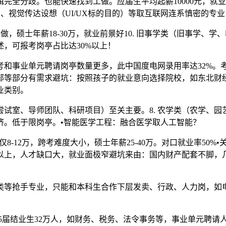
全分歧。也能快速找到工做。应届生平均起薪10000元，就业
、视觉传达设想（UI/UX标的目的）等取互联网连系慎密的专业，
，硕士年薪18-30万，就业前景好10. 旧事学类（旧事学、学
，可报考岗亭占比达30%以上！
事业单元聘请岗亭数量更多，此中国度电网录用率达32%。考
部等部分有需求避坑：按照孩子的就业意向选择院校，如东北财
业类别。
室、导师团队、科研项目）至关主要。8. 农学类（农学、园艺
现经济。低于限岗亭。•智能医学工程：融合医学取人工智能？
2万，跨考难度大小，硕士年薪25-40万。对口就业率50%•关
1以上，人才缺口大，就业面极窄避坑来由：国内财产配套不脚，几乎
抢手专业，只能和本科生合作下层发卖、行政、人力岗，如电子
5届结业生32万人，如财务、税务、法令事务等，事业单元聘请人