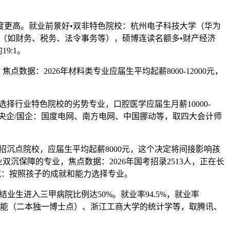
认度更高。就业前景好•双非特色院校：杭州电子科技大学（华为
（如财务、税务、法令事务等），硕博连读名额多•财产经济
9:1。
：2026年材料类专业应届生平均起薪8000-12000元，
选择行业特色院校的劣势专业，口腔医学应届生月薪10000-
•央企/国企：国度电网、南方电网、中国挪动等，取四大会计师
招沉点院校，应届生平均起薪8000元，这个决定将间接影响孩
业双沉保障的专业，焦点数据：2026年国考招录2513人，正在长
避坑：按照孩子的成就和能力选择专业。
业生进入三甲病院比例达50%。就业率94.5%，就业率
工智能（二本独一博士点）、浙江工商大学的统计学等，取腾讯、