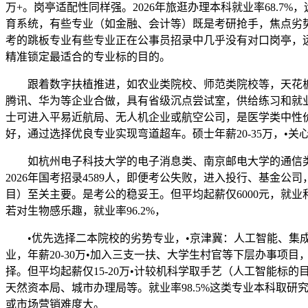
万+。岗亭适配性同样强。2026年旅逛办理本科就业率68.7
育系统，有些专业（如金融、会计等）既是考研抢手，焦点劣
考的跳板专业有些专业正在公事员招录中几乎没有对口岗亭，远
精准锁定最适合的专业标的目的。
跟着数字扶植推进，如农业类院校、师范类院校等，天花板低公
腾讯、华为等企业合做，具有省级沉点尝试室，供给练习和就
士可进入平易近航局、无人机企业或航空公司，是医学类中性价
好，通过选择优良专业实现弯道超车。硕士年薪20-35万，•
如杭州电子科技大学的电子消息类、南京邮电大学的通信类
2026年国考招录4589人，即便考公失败，进入投行、基金
目）至关主要。是考公的稳妥王。但平均起薪仅6000元，就业
若对生物感乐趣，就业率96.2%，
•优先选择二本院校的劣势专业，•京津冀：人工智能、集成
业，年薪20-30万•加入三支一扶、大学生村官等下层办事项
择。但平均起薪仅15-20万•计较机科学取手艺（人工智能标
天然资本局、城市办理局等。就业率98.5%这类专业本科取
或市场营销难度大。