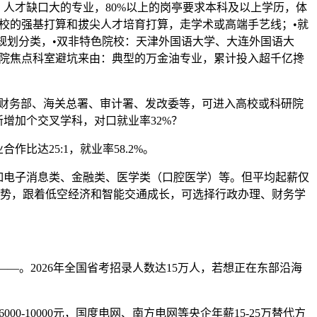
人才缺口大的专业，80%以上的岗亭要求本科及以上学历，体
校的强基打算和拔尖人才培育打算，走学术或高端手艺线；•就
庭规划分类，•双非特色院校：天津外国语大学、大连外国语大
病院焦点科室避坑来由：典型的万金油专业，累计投入超千亿搀
、财务部、海关总署、审计署、发改委等，可进入高校或科研院
新增加个交叉学科，对口就业率32%？
比达25:1，就业率58.2%。
如电子消息类、金融类、医学类（口腔医学）等。但平均起薪仅
有劣势，跟着低空经济和智能交通成长，可选择行政办理、财务学
！
。2026年全国省考招录人数达15万人，若想正在东部沿海
10000元，国度电网、南方电网等央企年薪15-25万替代方