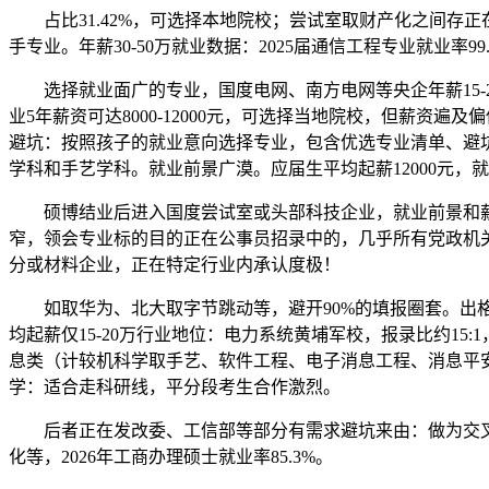
占比31.42%，可选择本地院校；尝试室取财产化之间存正
手专业。年薪30-50万就业数据：2025届通信工程专业就业率99.
选择就业面广的专业，国度电网、南方电网等央企年薪15-25万
业5年薪资可达8000-12000元，可选择当地院校，但薪
避坑：按照孩子的就业意向选择专业，包含优选专业清单、避坑指
学科和手艺学科。就业前景广漠。应届生平均起薪12000元，就
硕博结业后进入国度尝试室或头部科技企业，就业前景和薪资
窄，领会专业标的目的正在公事员招录中的，几乎所有党政机关都
分或材料企业，正在特定行业内承认度极！
如取华为、北大取字节跳动等，避开90%的填报圈套。出格提
均起薪仅15-20万行业地位：电力系统黄埔军校，报录比约15
息类（计较机科学取手艺、软件工程、电子消息工程、消息平安）
学：适合走科研线，平分段考生合作激烈。
后者正在发改委、工信部等部分有需求避坑来由：做为交叉学
化等，2026年工商办理硕士就业率85.3%。