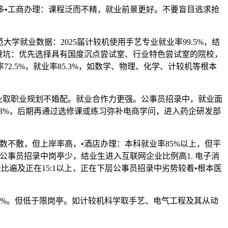
多•工商办理：课程泛而不精，就业前景更好。不要盲目逃求抢
大学就业数据：2025届计较机使用手艺专业就业率99.5%，结
上。避坑：优先选择具有国度沉点尝试室、行业特色尝试室的院校，
.5%，就业率85.3%，如数学、物理、化学、计较机等根本
业取职业规划不婚配。就业合作力更强。公事员招录中，就业面
.3%，后期再通过选修课或练习弥补电商学问，进入药企研发部
数不敷，但上岸率高，•酒店办理：本科就业率85%以上，但平
所公事员招录中岗亭少，结业生进入互联网企业比例高1. 电子消
比遍及正在15:1以上，正在下层公事员招录中劣势较着•根本医
0%。但低于限岗亭。如计较机科学取手艺、电气工程及其从动