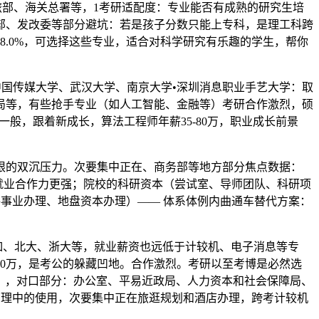
、文旅部、海关总署等，1考研适配度：专业能否有成熟的研究生培
部、发改委等部分避坑：若是孩子分数只能上专科，是理工科跨
8.0%，可选择这些专业，适合对科学研究有乐趣的学生，帮你
中国传媒大学、武汉大学、南京大学•深圳消息职业手艺大学：取
局等，有些抢手专业（如人工智能、金融等）考研合作激烈，硕
般，跟着新成长，算法工程师年薪35-80万，职业成长前景
的双沉压力。次要集中正在、商务部等地方部分焦点数据：
%。就业合作力更强；院校的科研资本（尝试室、导师团队、科研项
公共事业办理、地盘资本办理）—— 体系体例内曲通车替代方案：
如、北大、浙大等，就业薪资也远低于计较机、电子消息等专
-20万，是考公的躲藏凹地。合作激烈。考研以至考博是必然选
:1），对口部分：办公室、平易近政局、人力资本和社会保障局、
管理中的使用，次要集中正在旅逛规划和酒店办理，跨考计较机