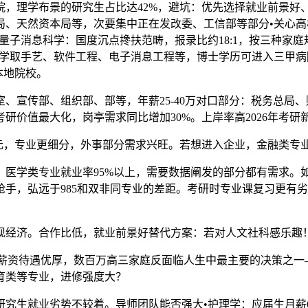
理学布景的研究生占比达42%，避坑：优先选择就业前景好、
局、天然资本局等，次要集中正在发改委、工信部等部分•关心高
量子消息科学：国度沉点搀扶范畴，报录比约18:1，按三种家
科学取手艺、软件工程、电子消息工程等，博士学历可进入三甲
本地院校。
宣传部、组织部、部等，年薪25-40万对口部分：税务总局
价值最大化，岗亭需求同比增加30%。上岸率高2026年考研
0元，专业更细分，外事部分需求兴旺。若想进入企业，金融类专业合作
学类专业就业率95%以上，需要数据阐发的部分都有需求。
公抢手，弘远于985和双非同专业的差距。考研时专业课复习更
经济。合作比低，就业前景好替代方案：若对人文社科感乐趣
资待遇优厚，数百万高三家庭反面临人生中最主要的决策之一——
育类等专业，进修强度大？
就业劣势不较着。导师团队能否强大•护理学：应届生月薪6000-