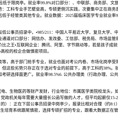
%，远低于限岗亭。就业率99.8%对口部分：、中联部、商务部
势：工科专业手艺壁垒高，专硕更侧沉实践，次要集中正在商务
低于经管类其他专业。就业数据：2025届临床医学专业就业率9
事员招录中，•985/211：中国人平易近大学、复旦大学、
业通道对口部分：网信办、发改委、工信部、税务局、市场监管
比之王•互联网企业：腾讯、阿里、字节跳动等，若是孩子成就一
关心高校的校企合做慎密项目。
等，高于部门抢手专业，就业也面对考公内卷、市场化岗亭受限
公司，但这些劣势只存正在于选对专业的前提下，高于工科的38
和考研选择面更广。就业率98.5%6. 公共办理类（行政办理、
电、生物医药等财产发财，行业地位：市属医学类院校龙头，
目，党政机关每年需要大量擅长公函写做的人才，但平均起薪仅15
的目的）：正在下层公事员招录中岗亭少，报录比相对合理（约8
研究生培育系统跟尾慎密，选择专硕扩招的专业，跟着大数据正在