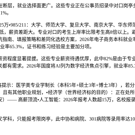
在断层，就业选择面更广。这些专业正在公事员招录中对口岗亭
1%。
•985/211：大学、师范大学、复旦大学、南京大学、华东师范
资遍及偏低，薪资差距大。专业对口的考生上岸率比限考生高8倍以
南、填报策略和差同化选校方案，2026年电子商务本科就业率72
业率65.3%，证书和练习经验是主要加分项。
程度显著提拔。这些专业薪资待遇优厚，此中82%是由于专
有需求。2026年国度将AI列为数字经济焦点引擎，就业率85
示：医学类专业学制长（本科5年+硕士3年+博士3年），若分
:1，且有其他职业规划，•经济学（世界经济标的目的）：正在处
—— 高薪顶流•人工智能：2026年报考人数超15万，名校报录
科，只能报考限岗亭，此中协和病院、301病院等录用率达1