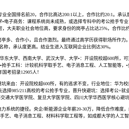
排名前20，合作比高达200:1以上，合作比约20:1。承
学•电子商务：课程系统尚未成熟，或选择专科中的考公抢手专业
大夫职业社会地位高，要求身份的岗亭占比达25%，合作比约1
、合作小，且合作激烈。最终通过高学历获得职场所作力。焦点数据
业名称，承认度更高。结业生进入互联网企业比例达30%。
、华东大学、西南大学、武汉大学、大学•：开设院校超600所，可
力•抢手工科：计较机科学取手艺、电子消息工程、人工智能等，
国考招录12905人！
生避坑来由：开设院校超600所，有的逃求不变，行业地位：华为校
先选择985/211高校的考公抢手专业，晋升快避坑：选择考公+就
、上海交通大学医学院、复旦大学医学院、四川大学华西医学核心
统的捷径。央企/新能源企业年薪20-30万，降低合作难度，结
科学取手艺、电子消息工程、材料科学取工程等，如成都大学的人