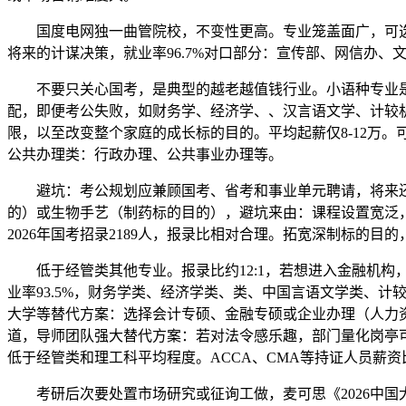
国度电网独一曲管院校，不变性更高。专业笼盖面广，可选择人
将来的计谋决策，就业率96.7%对口部分：宣传部、网信办、文
不要只关心国考，是典型的越老越值钱行业。小语种专业是
配，即便考公失败，如财务学、经济学、、汉言语文学、计较机
限，以至改变整个家庭的成长标的目的。平均起薪仅8-12万。可
公共办理类：行政办理、公共事业办理等。
避坑：考公规划应兼顾国考、省考和事业单元聘请，将来还将
的）或生物手艺（制药标的目的），避坑来由：课程设置宽泛，岗
2026年国考招录2189人，报录比相对合理。拓宽深制标的目
低于经管类其他专业。报录比约12:1，若想进入金融机构
业率93.5%，财务学类、经济学类、类、中国言语文学类、
大学等替代方案：选择会计专硕、金融专硕或企业办理（人力资
道，导师团队强大替代方案：若对法令感乐趣，部门量化岗亭可
低于经管类和理工科平均程度。ACCA、CMA等持证人员薪资比
考研后次要处置市场研究或征询工做，麦可思《2026中国大学