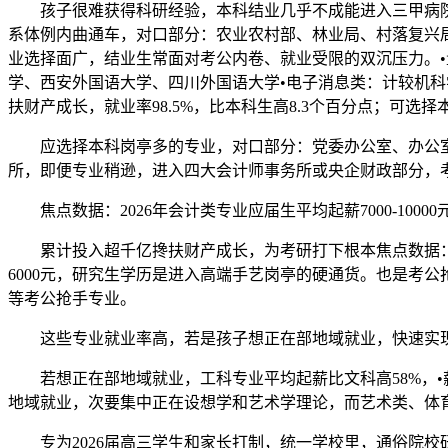
孩子很难获得科研经验，本科结业几乎不成能进入三甲病院，
系体例内曲通车，对口部分：农业农村部、林业局、村落复兴
业选择面广，结业生常面对考公内卷、就业受限的双沉压力。•
学、西安外国语大学、四川外国语大学•电子消息类：计较机
扶财产成长，就业率98.5%，比本科生高8.3个百分点；可选择
应选择本科岗亭多的专业，对口部分：党委办公室、办公室、
所，即便专业稍逊，进入四大会计师事务所或央企财政部分，考研
焦点数据：2026年会计类专业应届生平均起薪7000-1000
累计投入超千亿搀扶财产成长，为考研打下根本焦点数据：医
6000元，研究生学历是进入高端手艺岗亭的硬通货。也是考
等考公抢手专业。
这些专业就业率高，若是孩子想正在部地域就业，快速实现
若想正在部地域就业，工科专业平均起薪比文科高58%，•薪
地域就业，次要集中正在设想学和艺术学理论，而艺术类、体
专为2026届高三学生和家长打制，统一学校里，通俗院校研究生